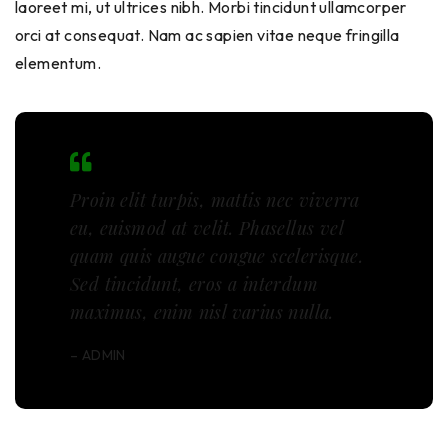
laoreet mi, ut ultrices nibh. Morbi tincidunt ullamcorper
orci at consequat. Nam ac sapien vitae neque fringilla
elementum.
Proin elit turpis, mattis nec viverra
eu, euismod at velit. Phasellus vel
quam quis augue congue scelerisque.
Sed tincidunt, eros a interdum
maximus, enim nisl varius nulla.
– ADMIN